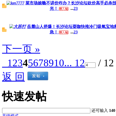
菜市场娭毑不讲价咋办？长沙论坛砍价高手必杀
光！
...
2
3
岳麓山人挤爆！长沙论坛耍咖快推冷门吸氧宝地
急！
...
2
3
下一页 »
1
2
3
4
5
6
7
8
9
10
... 12
/ 1
返 回
快速发帖
还可输入
140
高级模式