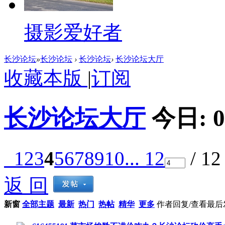
摄影爱好者
长沙论坛
»
长沙论坛
›
长沙论坛
›
长沙论坛大厅
收藏本版
|
订阅
长沙论坛大厅
今日:
0
1
2
3
4
5
6
7
8
9
10
... 12
/ 1
返 回
新窗
全部主题
最新
热门
热帖
精华
更多
作者
回复/查看
最后