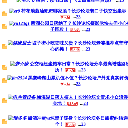
暄桐：读书日课｜《太白金星有点烦》
...
2
3
荷花池葱油粑粑哪家脆？长沙论坛老口子快交出坐标
...
2
3
西湖公园日落绝了？长沙论坛摄影党快去但小心
子围攻！
...
2
3
坡子街小吃变味又贵？长沙论坛老饕推荐点坚守
心的摊！
...
2
3
公交枢纽坐错车日常？长沙论坛分享最离谱迷路
历！
...
2
3
黑麋峰爬山累趴值不值？长沙论坛户外党真实评
...
2
3
梅溪湖日落人挤人！长沙论坛文青求小众浪漫
会地！
...
2
3
甜酒冲蛋vs炖梨子暖身？长沙论坛冬日甜蜜纠结选
个！
...
2
3