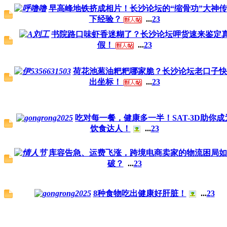
早高峰地铁挤成相片！长沙论坛的“缩骨功”大神
下经验？
...
2
3
书院路口味虾香迷糊了？长沙论坛呷货速来鉴定
假！
...
2
3
荷花池葱油粑粑哪家脆？长沙论坛老口子快
出坐标！
...
2
3
吃对每一餐，健康多一半！SAT-3D助你成
饮食达人！
...
2
3
库容告急、运费飞涨，跨境电商卖家的物流困局如
破？
...
2
3
8种食物吃出健康好肝脏！
...
2
3