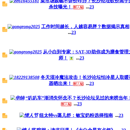
菜市场娭毑不讲价咋办？长沙论坛砍价高手
杀技曝光！
...
2
3
工作时间越长，人越容易胖？数据揭示真相
...
2
3
从小白到专家：SAT-3D助你成为膳食管理
师！
...
2
3
冬天湿冷魔法攻击！长沙论坛怕冷星人取暖
器晒出来！
...
2
3
“叭叭车”渐消失怀念不？长沙论坛见过的来唠当年
...
2
3
纽太特vs蔼儿舒：敏宝奶粉选择指南
...
2
3