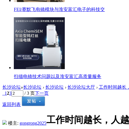
FEI/赛默飞电镜模块与淮安富汇电子的科技交
扫描电镜技术问题以及淮安富汇高质量服务
长沙论坛
»
长沙论坛
›
长沙论坛
›
长沙论坛大厅
›
工作时间越长，
1
2
3
/ 3 页
下一页
返回列表
工作时间越长，人
楼主:
gongrong2025