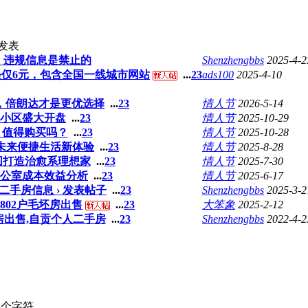
发表
，违规信息是禁止的
Shenzhengbbs
2025-4-2
条仅6元，包含全国一线城市网站
...
2
3
ads100
2025-4-10
，倍朗达才是更优选择
...
2
3
情人节
2026-5-14
小区盛大开盘
...
2
3
情人节
2025-10-29
？值得购买吗？
...
2
3
情人节
2025-10-28
未来便捷生活新体验
...
2
3
情人节
2025-8-28
圆打造治愈系理想家
...
2
3
情人节
2025-7-30
公室成本效益分析
...
2
3
情人节
2025-6-17
沙二手房信息 › 发表帖子
...
2
3
Shenzhengbbs
2025-3-2
802户毛坯房出售
...
2
3
大笨象
2025-2-12
出售,自贡个人二手房
...
2
3
Shenzhengbbs
2022-4-2
个字符