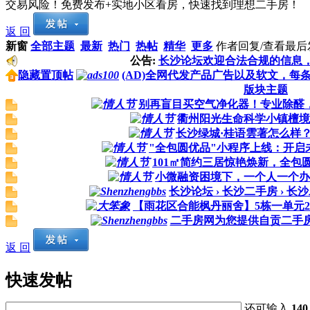
交易风险！免费发布+实地小区看房，快速找到理想二手房！
返 回
新窗
全部主题
最新
热门
热帖
精华
更多
作者
回复/查看
最后
公告:
长沙论坛欢迎合法合规的信息
隐藏置顶帖
(AD)全网代发产品广告以及软文，每
版块主题
别再盲目买空气净化器！专业除醛
衢州阳光生命科学小镇檀境
长沙绿城·桂语雲著怎么样
"全包圆优品"小程序上线：开启
101㎡简约三居惊艳焕新，全包
小微融资困境下，一个人一个办
长沙论坛 › 长沙二手房 › 长
【雨花区合能枫丹丽舍】5栋一单元2
二手房网为您提供自贡二手房
返 回
快速发帖
还可输入
140