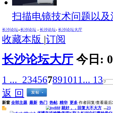
扫描电镜技术问题以及
长沙论坛
»
长沙论坛
›
长沙论坛
›
长沙论坛大厅
收藏本版
|
订阅
长沙论坛大厅
今日:
0
1 ...
2
3
4
5
6
7
8
9
10
11
... 13
返 回
新窗
全部主题
最新
热门
热帖
精华
更多
作者
回复/查看
最后
就好，，回复大不大方
...
2
3