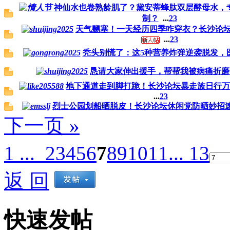
神仙水也卷熟龄肌了？黛安蒂蜂肽双层酵母水，专
制？
...
2
3
天气嬲塞！一天经历四季咋穿衣？长沙论
...
2
3
秃头别慌了：这5种营养炸弹逆袭脱发，
恳请大家伸出援手，帮帮我被病痛折磨
地下通道走到脚打跪！长沙论坛暴走族日行
...
2
3
烈士公园划船晒脱皮！长沙论坛休闲党防晒妙招
下一页 »
1 ...
2
3
4
5
6
7
8
9
10
11
... 13
返 回
快速发帖