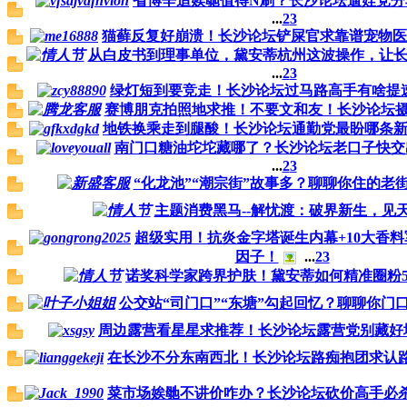
省博辛追娭毑值得N刷？长沙论坛遛娃党
...
2
3
猫藓反复好崩溃！长沙论坛铲屎官求靠谱宠物
从白皮书到理事单位，黛安蒂杭州这波操作，让
...
2
3
绿灯短到要竞走！长沙论坛过马路高手有啥提
赛博朋克拍照地求推！不要文和友！长沙论坛
地铁换乘走到腿酸！长沙论坛通勤党最盼哪条
南门口糖油坨坨藏哪了？长沙论坛老口子快
...
2
3
“化龙池”“潮宗街”故事多？聊聊你住的老
主题消费黑马--解忧渡：破界新生，见
超级实用！抗炎金字塔诞生内幕+10大香
因子！
...
2
3
诺奖科学家跨界护肤！黛安蒂如何精准圈粉5
公交站“司门口”“东塘”勾起回忆？聊聊你门
周边露营看星星求推荐！长沙论坛露营党别藏好
在长沙不分东南西北！长沙论坛路痴抱团求认
菜市场娭毑不讲价咋办？长沙论坛砍价高手必