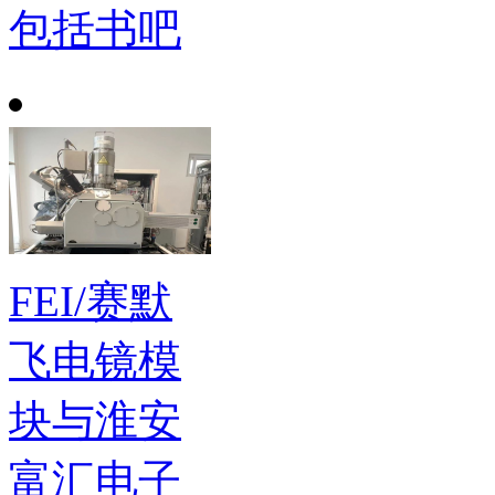
包括书吧
FEI/赛默
飞电镜模
块与淮安
富汇电子