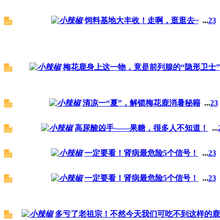
饲料基地大丰收！走啊，逛逛去~
...
2
3
梅花鹿身上这一物，竟是前列腺的“隐形卫士”
清凉一“夏”，解锁梅花鹿消暑秘籍
...
2
3
高尿酸凶手——果糖，很多人不知道！
...
一定要看！肾病最危险5个信号！
...
2
3
一定要看！肾病最危险5个信号！
...
2
3
多亏了老祖宗！不然今天我们可吃不到这样的鹿