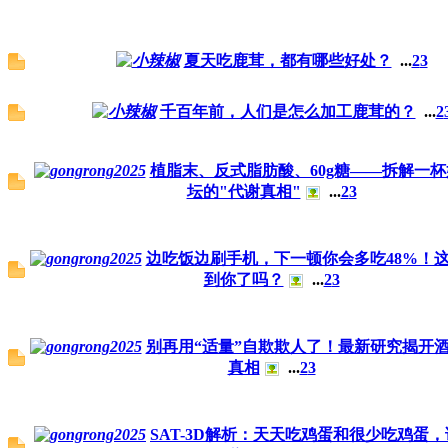
夏天吃鹿茸，都有哪些好处？
...
2
3
千百年前，人们是怎么加工鹿茸的？
...
2
植脂末、反式脂肪酸、60g糖——拆解一
坛的"代谢真相"
...
2
3
边吃饭边刷手机，下一顿你会多吃48%！
到你了吗？
...
2
3
别再用“适量”自欺欺人了！最新研究揭开
真相
...
2
3
SAT-3D解析：天天吃鸡蛋和很少吃鸡蛋