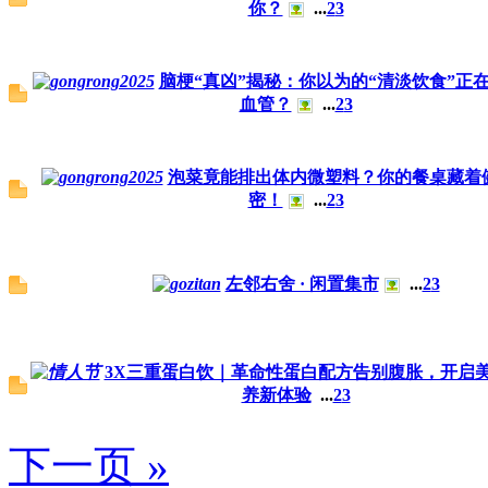
你？
...
2
3
脑梗“真凶”揭秘：你以为的“清淡饮食”正
血管？
...
2
3
泡菜竟能排出体内微塑料？你的餐桌藏着
密！
...
2
3
左邻右舍 · 闲置集市
...
2
3
3X三重蛋白饮｜革命性蛋白配方告别腹胀，开启
养新体验
...
2
3
下一页 »