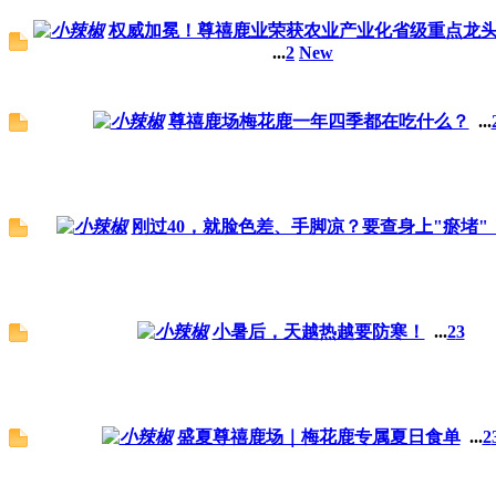
权威加冕！尊禧鹿业荣获农业产业化省级重点龙
...
2
New
尊禧鹿场梅花鹿一年四季都在吃什么？
...
刚过40，就脸色差、手脚凉？要查身上"瘀堵"
小暑后，天越热越要防寒！
...
2
3
盛夏尊禧鹿场｜梅花鹿专属夏日食单
...
2