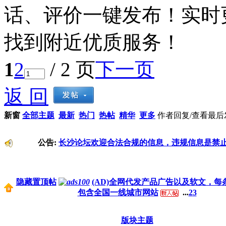
话、评价一键发布！实时
找到附近优质服务！
1
2
/ 2 页
下一页
返 回
新窗
全部主题
最新
热门
热帖
精华
更多
作者
回复/查看
最后
公告:
长沙论坛欢迎合法合规的信息，违规信息是禁
隐藏置顶帖
(AD)全网代发产品广告以及软文，每
包含全国一线城市网站
...
2
3
版块主题