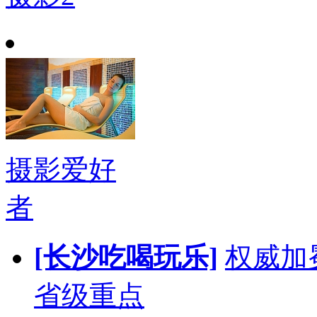
摄影爱好
者
[长沙吃喝玩乐]
权威加
省级重点