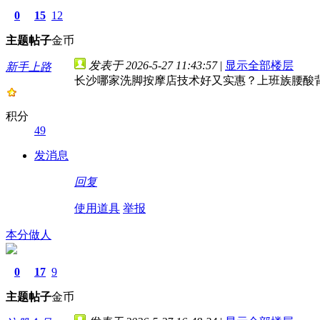
0
15
12
主题
帖子
金币
发表于 2026-5-27 11:43:57
|
显示全部楼层
新手上路
长沙哪家洗脚按摩店技术好又实惠？上班族腰酸
积分
49
发消息
回复
使用道具
举报
本分做人
0
17
9
主题
帖子
金币