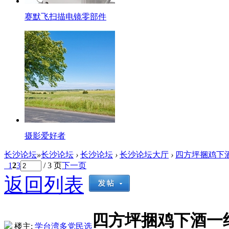
赛默飞扫描电镜零部件
摄影爱好者
长沙论坛
»
长沙论坛
›
长沙论坛
›
长沙论坛大厅
›
四方坪捆鸡下酒
1
2
3
/ 3 页
下一页
返回列表
四方坪捆鸡下酒一
楼主:
学台湾多党民选