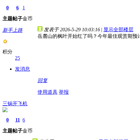
0
6
1
主题
帖子
金币
发表于 2026-5-29 10:03:16
|
显示全部楼层
新手上路
岳麓山的枫叶开始红了吗？今年最佳观赏期预
积分
25
发消息
回复
使用道具
举报
三锅开飞机
0
11
6
主题
帖子
金币