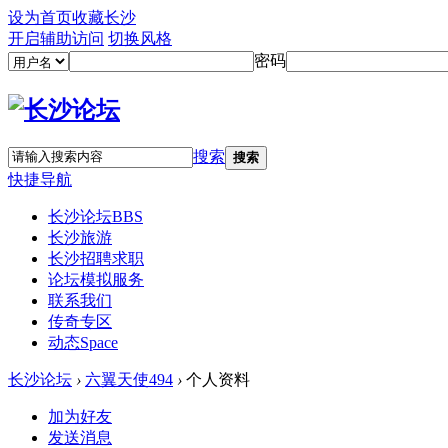
设为首页
收藏长沙
开启辅助访问
切换风格
密码
搜索
搜索
快捷导航
长沙论坛
BBS
长沙旅游
长沙招聘求职
论坛模拟服务
联系我们
传奇专区
动态
Space
长沙论坛
›
六翼天使494
›
个人资料
加为好友
发送消息