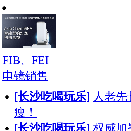
FIB、FEI
电镜销售
[长沙吃喝玩乐]
人老先
瘦！
[长沙吃喝玩乐]
权威加