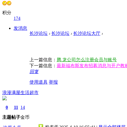
积分
174
发消息
长沙论坛
›
长沙论坛
›
长沙论坛大厅
›
上一篇信息：
腾.龙公司怎么注册会员与账号
下一篇信息：
最新福布斯发布招募消息与开户教
回复
使用道具
举报
浪漫满屋生活超市
0
11
14
主题
帖子
金币