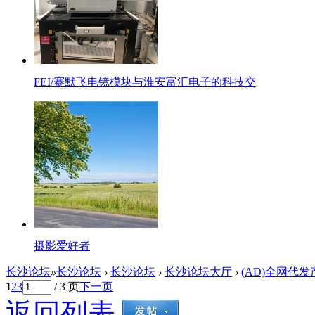
FEI/赛默飞电镜模块与淮安富汇电子的科技交
摄影爱好者
长沙论坛
»
长沙论坛
›
长沙论坛
›
长沙论坛大厅
›
(AD)全网代
1
2
3
/ 3 页
下一页
返回列表