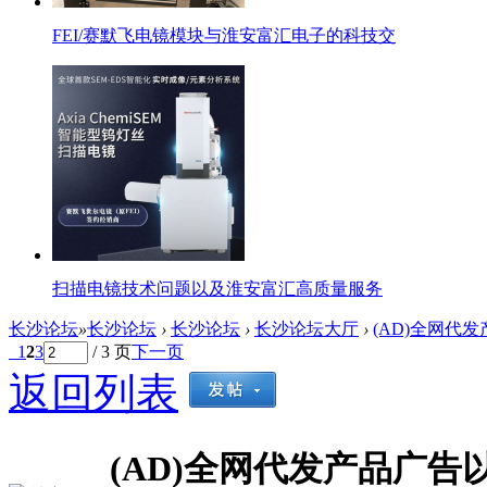
FEI/赛默飞电镜模块与淮安富汇电子的科技交
扫描电镜技术问题以及淮安富汇高质量服务
长沙论坛
»
长沙论坛
›
长沙论坛
›
长沙论坛大厅
›
(AD)全网代
1
2
3
/ 3 页
下一页
返回列表
(AD)全网代发产品广