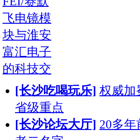
FEI/赛默
飞电镜模
块与淮安
富汇电子
的科技交
[长沙吃喝玩乐]
权威加
省级重点
[长沙论坛大厅]
20多