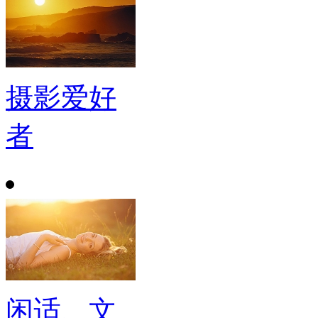
摄影爱好
者
闲适、文