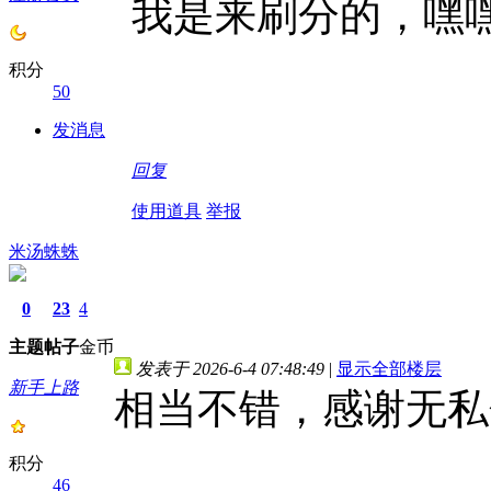
我是来刷分的，嘿
积分
50
发消息
回复
使用道具
举报
米汤蛛蛛
0
23
4
主题
帖子
金币
发表于 2026-6-4 07:48:49
|
显示全部楼层
新手上路
相当不错，感谢无私
积分
46