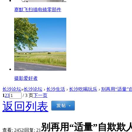
赛默飞扫描电镜零部件
摄影爱好者
长沙论坛
»
长沙论坛
›
长沙生活
›
长沙吃喝玩乐
›
别再用“适量”
1
2
3
/ 3 页
下一页
返回列表
别再用“适量”自欺欺
查看:
2452
|
回复:
21