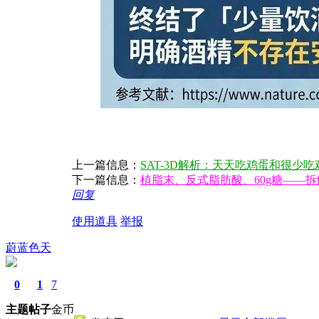
上一篇信息：
SAT-3D解析：天天吃鸡蛋和很少
下一篇信息：
植脂末、反式脂肪酸、60g糖——拆解一
回复
使用道具
举报
蔚蓝色天
0
1
7
主题
帖子
金币