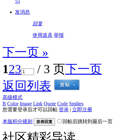
55
发消息
回复
使用道具
举报
下一页 »
1
2
3
/ 3 页
下一页
返回列表
高级模式
B
Color
Image
Link
Quote
Code
Smilies
您需要登录后才可以回帖
登录
|
立即注册
本版积分规则
回帖后跳转到最后一页
发表回复
社区精彩导读