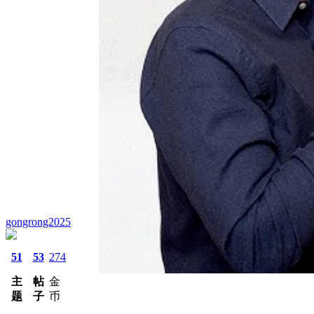
gongrong2025
51
53
274
主
帖
金
题
子
币