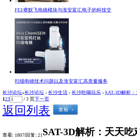
FEI/赛默飞电镜模块与淮安富汇电子的科技交
扫描电镜技术问题以及淮安富汇高质量服务
长沙论坛
»
长沙论坛
›
长沙生活
›
长沙吃喝玩乐
›
SAT-3D解析
1
2
3
/ 3 页
下一页
返回列表
SAT-3D解析：天
查看:
1807
|
回复:
21