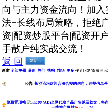
向与主力资金流向！加入
法+长线布局策略，拒绝
资|配资炒股平台|配资开户
手散户纯实战交流！
返 回
新窗
全部主题
最新
热门
热帖
精华
更多
作者
回复/查看
最后
公告:
长沙论坛欢迎合法合规的信息，违规信息是
隐藏置顶帖
(AD)全网代发产品广告以及软文，每
一线城市网站
...
2
3