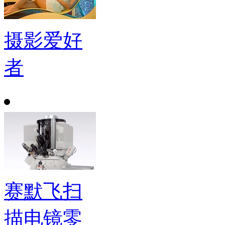
摄影爱好
者
赛默飞扫
描电镜零