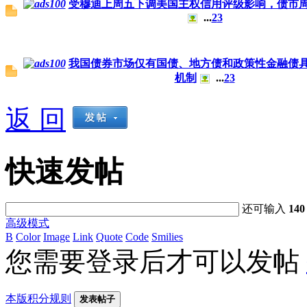
受穆迪上周五下调美国主权信用评级影响，债市
...
2
3
我国债券市场仅有国债、地方债和政策性金融债
机制
...
2
3
返 回
快速发帖
还可输入
140
高级模式
B
Color
Image
Link
Quote
Code
Smilies
您需要登录后才可以发帖
本版积分规则
发表帖子