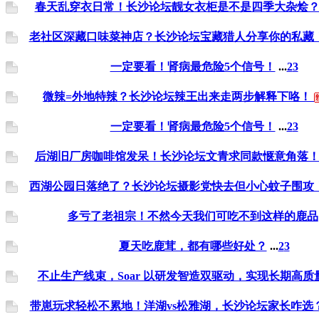
春天乱穿衣日常！长沙论坛靓女衣柜是不是四季大杂烩
老社区深藏口味菜神店？长沙论坛宝藏猎人分享你的私藏
一定要看！肾病最危险5个信号！
...
2
3
微辣=外地特辣？长沙论坛辣王出来走两步解释下咯！
一定要看！肾病最危险5个信号！
...
2
3
后湖旧厂房咖啡馆发呆！长沙论坛文青求同款惬意角落
西湖公园日落绝了？长沙论坛摄影党快去但小心蚊子围攻
多亏了老祖宗！不然今天我们可吃不到这样的鹿品
夏天吃鹿茸，都有哪些好处？
...
2
3
不止生产线束，Soar 以研发智造双驱动，实现长期高质
带崽玩求轻松不累地！洋湖vs松雅湖，长沙论坛家长咋选