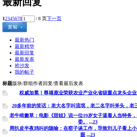
最新回复
1
2
3
4
5
6
7
8
/ 8 页
下一页
最新热门
最新精华
最新回复
最新发表
抢沙发
我的帖子
标题
版块/群组
作者
回复/查看
最后发表
权威加冕！尊禧鹿业荣获农业产业化省级重点龙头企业
20多年前的笑话：老大名字叫流氓，老二名字叫斧头，老
老牛啃嫩草：电影《甜姐》说一位19岁女子逼着人当特务
委。
...
2
3
周扒皮半夜鸡叫的隐喻：在窑子谈工作，导致刘儿子看上小
眼
...
2
3