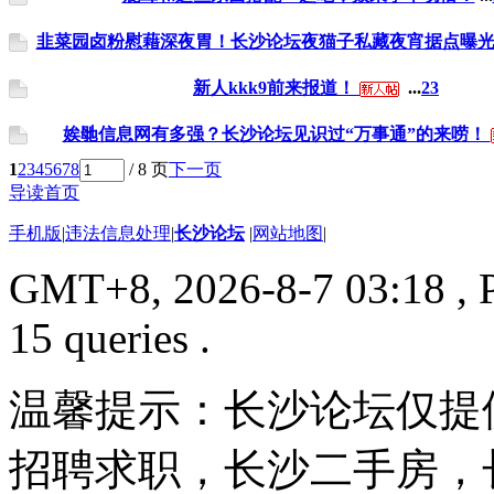
韭菜园卤粉慰藉深夜胃！长沙论坛夜猫子私藏夜宵据点曝
新人kkk9前来报道！
...
2
3
娭毑信息网有多强？长沙论坛见识过“万事通”的来唠！
1
2
3
4
5
6
7
8
/ 8 页
下一页
导读首页
手机版
|
违法信息处理
|
长沙论坛
|
网站地图
|
GMT+8, 2026-8-7 03:18
, 
15 queries .
温馨提示：长沙论坛仅提
招聘求职，长沙二手房，