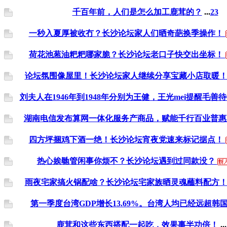
千百年前，人们是怎么加工鹿茸的？
...
2
3
一秒入夏厚被收冇？长沙论坛家人们晒奇葩换季操作！
荷花池葱油粑粑哪家脆？长沙论坛老口子快交出坐标！
论坛氛围像屋里！长沙论坛家人继续分享宝藏小店取暖
刘夫人在1946年到1948年分别为王健，王光mei提醒毛善待
湖南电信发布算网一体化服务产商品，赋能千行百业普惠
四方坪捆鸡下酒一绝！长沙论坛宵夜党速来标记据点！
热心娭毑管闲事你烦不？长沙论坛遇到过同款没？
雨夜宅家搞火锅配啥？长沙论坛宅家族晒灵魂蘸料配方
第一季度台湾GDP增长13.69%。台湾人均已经远超韩
鹿茸和这些东西搭配一起吃，效果事半功倍！
...