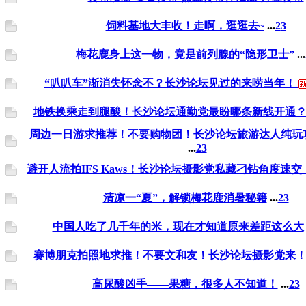
饲料基地大丰收！走啊，逛逛去~
...
2
3
梅花鹿身上这一物，竟是前列腺的“隐形卫士”
...
“叭叭车”渐消失怀念不？长沙论坛见过的来唠当年！
地铁换乘走到腿酸！长沙论坛通勤党最盼哪条新线开通
周边一日游求推荐！不要购物团！长沙论坛旅游达人纯玩
...
2
3
避开人流拍IFS Kaws！长沙论坛摄影党私藏刁钻角度速交
清凉一“夏”，解锁梅花鹿消暑秘籍
...
2
3
中国人吃了几千年的米，现在才知道原来差距这么大
赛博朋克拍照地求推！不要文和友！长沙论坛摄影党来
高尿酸凶手——果糖，很多人不知道！
...
2
3