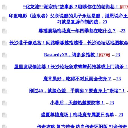
“化龙池”“潮宗街”故事多？聊聊你住的老街巷！
印度电影《流浪者》父亲说贼的儿子永远是贼，潘恩说帝王
习就是复辟帝制的贼
...
2
3
尊禧鹿场梅花鹿一年四季都在吃什么？
...
2
3
长沙巷子像迷宫！问路嗲嗲越指越懵，长沙论坛活地图救
BastardyX5，请多多指教！
...
2
3
屋里发现偷油婆！长沙论坛急求蟑螂药推荐或上门消杀
鹿茸虽好，吃得不对反而会伤身？
...
2
3
刚过40，就脸色差、手脚凉？要查身上"瘀堵"！
.
小暑后，天越热越要防寒！
...
2
3
盛夏尊禧鹿场｜梅花鹿专属夏日食单
...
2
3
传奇攻略 复古传奇 热血传奇怀旧版 打金传奇