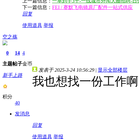
上一篇信息：
一单到手3千-一线城市外闱大圈招聘-日
下一篇信息：
FEI / 赛默飞电镜原厂配件一站式供应
回复
使用道具
举报
空之殇
0
14
4
主题
帖子
金币
发表于 2025-3-24 10:56:29
|
显示全部楼层
新手上路
我也想找一份工作啊
积分
40
发消息
回复
使用道具
举报