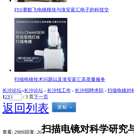
FEI/赛默飞电镜模块与淮安富汇电子的科技交
扫描电镜技术问题以及淮安富汇高质量服务
长沙论坛
»
长沙论坛
›
长沙找工作
›
长沙招聘求职
›
扫描电镜对科
1
2
3
/ 3 页
下一页
返回列表
扫描电镜对科学研究
查看:
2989
|
回复:
26