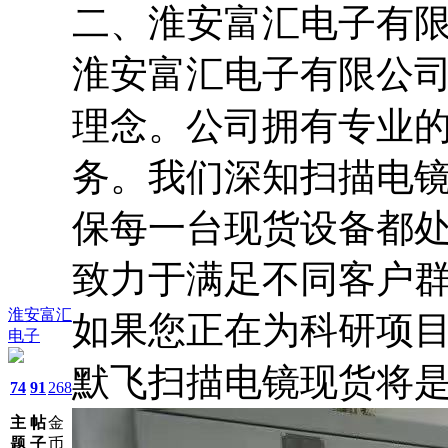
二、淮安富汇电子有
淮安富汇电子有限公
理念。公司拥有专业
务。我们深知扫描电
保每一台现货设备都
致力于满足不同客户
淮安富汇
如果您正在为科研项
电子
默飞扫描电镜现货将
74
91
268
主
帖
金
题
子
币