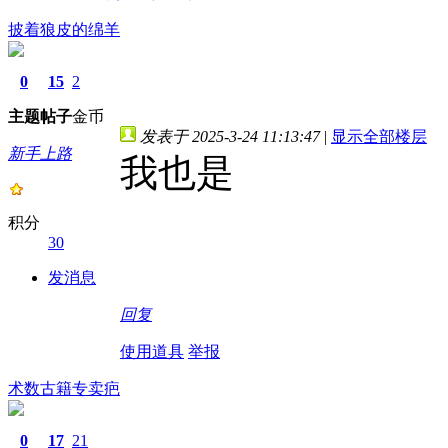
披着狼皮的绵羊
0
15
2
主题
帖子
金币
发表于 2025-3-24 11:13:47
|
显示全部楼层
新手上路
我也是
积分
30
发消息
回复
使用道具
举报
术数古籍专卖疤
0
17
21