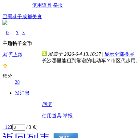
使用道具
举报
巴蜀巷子成都美食
0
7
3
主题
帖子
金币
发表于 2026-6-4 13:16:37
|
显示全部楼层
新手上路
长沙哪里能租到靠谱的电动车？市区代步用
积分
28
发消息
回复
使用道具
举报
1
2
3
/ 3 页