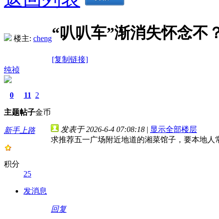
“叭叭车”渐消失怀念不
楼主:
cheng
[复制链接]
纯祯
0
11
2
主题
帖子
金币
发表于 2026-6-4 07:08:18
|
显示全部楼层
新手上路
求推荐五一广场附近地道的湘菜馆子，要本地人
积分
25
发消息
回复