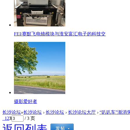
FEI/赛默飞电镜模块与淮安富汇电子的科技交
摄影爱好者
长沙论坛
»
长沙论坛
›
长沙论坛
›
长沙论坛大厅
›
“叭叭车”渐消
1
2
3
/ 3 页
返回列表