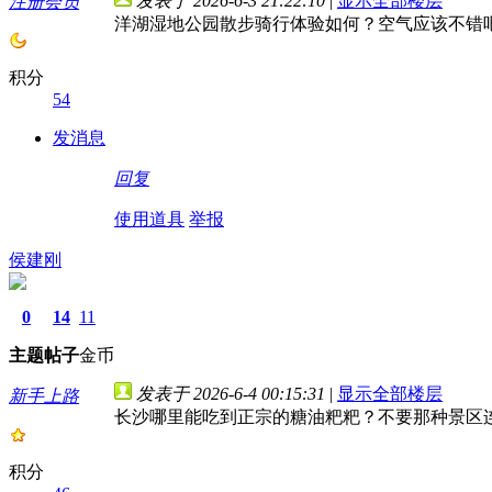
发表于 2026-6-3 21:22:10
|
显示全部楼层
注册会员
洋湖湿地公园散步骑行体验如何？空气应该不错
积分
54
发消息
回复
使用道具
举报
侯建刚
0
14
11
主题
帖子
金币
发表于 2026-6-4 00:15:31
|
显示全部楼层
新手上路
长沙哪里能吃到正宗的糖油粑粑？不要那种景区
积分