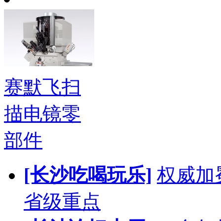
赛默飞扫
描电镜零
部件
[长沙吃喝玩乐]
权威加
省级重点