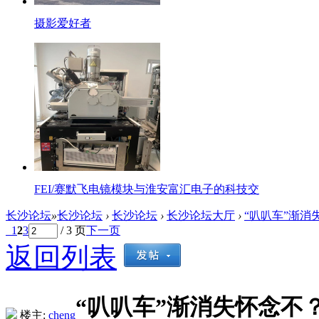
摄影爱好者
FEI/赛默飞电镜模块与淮安富汇电子的科技交
长沙论坛
»
长沙论坛
›
长沙论坛
›
长沙论坛大厅
›
“叭叭车”渐消
1
2
3
/ 3 页
下一页
返回列表
“叭叭车”渐消失怀念不
楼主:
cheng