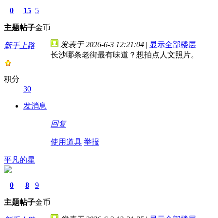
0
15
5
主题
帖子
金币
发表于 2026-6-3 12:21:04
|
显示全部楼层
新手上路
长沙哪条老街最有味道？想拍点人文照片。
积分
30
发消息
回复
使用道具
举报
平凡的星
0
8
9
主题
帖子
金币