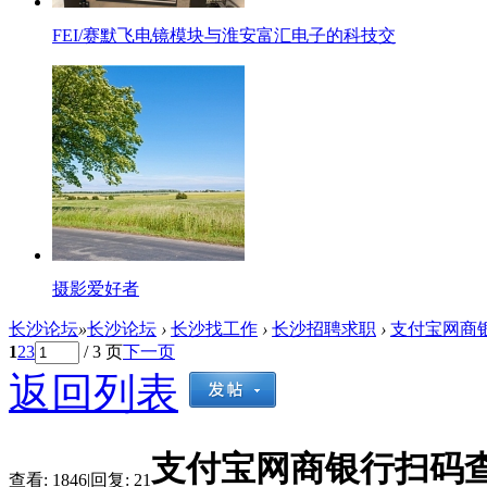
FEI/赛默飞电镜模块与淮安富汇电子的科技交
摄影爱好者
长沙论坛
»
长沙论坛
›
长沙找工作
›
长沙招聘求职
›
支付宝网商银
1
2
3
/ 3 页
下一页
返回列表
支付宝网商银行扫码
查看:
1846
|
回复:
21