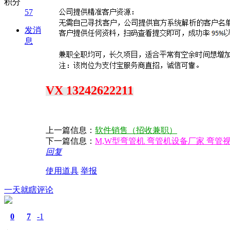
积分
57
发消
息
VX 13242622211
上一篇信息：
软件销售（招收兼职）
下一篇信息：
M,W型弯管机 弯管机设备厂家 弯管
回复
使用道具
举报
一天就瞎评论
0
7
-1