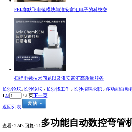
FEI/赛默飞电镜模块与淮安富汇电子的科技交
扫描电镜技术问题以及淮安富汇高质量服务
长沙论坛
»
长沙论坛
›
长沙找工作
›
长沙招聘求职
›
多功能自动
1
2
3
/ 3 页
下一页
返回列表
多功能自动数控弯管
查看:
2243
|
回复:
21