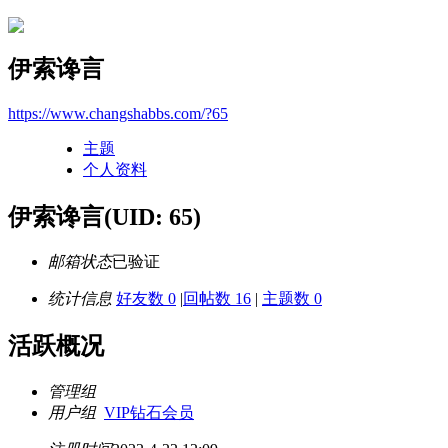
伊索谗言
https://www.changshabbs.com/?65
主题
个人资料
伊索谗言
(UID: 65)
邮箱状态
已验证
统计信息
好友数 0
|
回帖数 16
|
主题数 0
活跃概况
管理组
用户组
VIP钻石会员