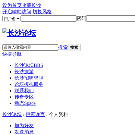
设为首页
收藏长沙
开启辅助访问
切换风格
密码
搜索
搜索
快捷导航
长沙论坛
BBS
长沙旅游
长沙招聘求职
论坛模拟服务
联系我们
传奇专区
动态
Space
长沙论坛
›
伊索谗言
›
个人资料
加为好友
发送消息