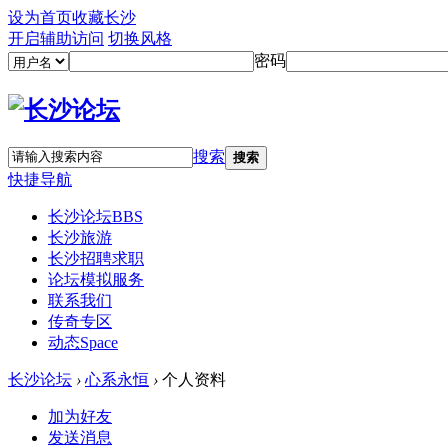
设为首页
收藏长沙
开启辅助访问
切换风格
密码
搜索
搜索
快捷导航
长沙论坛
BBS
长沙旅游
长沙招聘求职
论坛模拟服务
联系我们
传奇专区
动态
Space
长沙论坛
›
心系永恒
›
个人资料
加为好友
发送消息